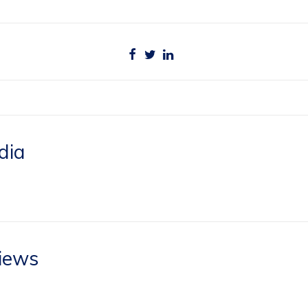
dia
views