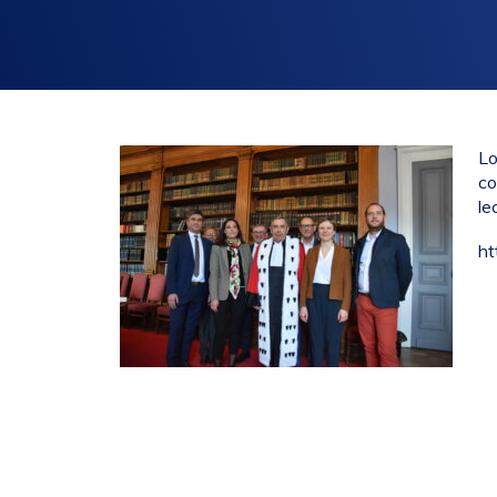
L
o
co
le
ht