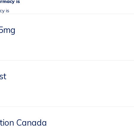
armacy is
cy is
 5mg
st
iption Canada