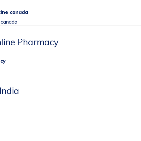
tine canada
e canada
nline Pharmacy
acy
India