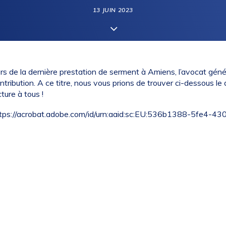
13 JUIN 2023
rs de la dernière prestation de serment à Amiens, l’avocat gé
ntribution. A ce titre, nous vous prions de trouver ci-dessous le
cture à tous !
tps://acrobat.adobe.com/id/urn:aaid:sc:EU:536b1388-5fe4