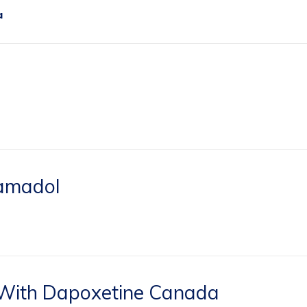
a
amadol
 With Dapoxetine Canada