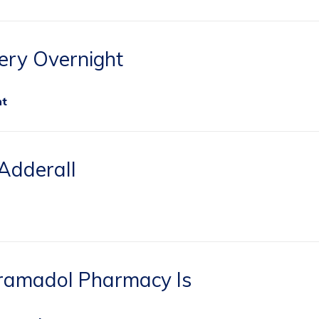
very Overnight
ht
Adderall
Tramadol Pharmacy Is